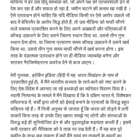
माफिया ने हर उस हिंदू समर्थक को, जो अपने पक्ष को प्रभावशाली ढंग से
पेश कर रहा है और सफल हो रहा है, जमीन चटाने की कसम खा रखी है ।
ऐसे प्रावधान होने चाहिए कि यदि मीडिया किसी पर ऐसे आरोप उछाले जो
बाद में बेसिरपैर के आरोप सिद्ध होते हैं, तो उस मीडिया को माफी माँगने
वाले वक्तव्य प्रकाशित करने के लिए अपने अखबारों और पत्रिकाओं में
कीचड़ उछालने के लिए उसने जितना स्थान दिया था, उससे तीन गुना
स्थान देना होगा, या जितना प्रसारण समय कीचड़ उछालने में उसने खर्च
किया था, उससे तीन गुना समय माफी माँगने में खर्च करना होगा। इस
तरह के दंडात्मक प्रावधान होने पर ही मीडिया जवाबदेह बनेगा और
सरासर गैरजिम्मेदाराना कवरेज देने से बाज आएगा।
मेरी पुस्तक,
ब्रेकिंग इंडिया
(हिंदी में यह
भारत विखंडन
के नाम से
प्रकाशित हुई है
),
में मैंने भारतीय सभ्यता के ताने-बाने को नष्ट करने के
लिए देश-विदेश में अपनाए जा रहे हथकंडों का ब्योरेवार विवरण दिया है।
स्वामी नित्यानंद के मामले में मैंने दिखाया है कि वे दक्षिण भारत में, विशेषकर
तमिलनाड में, चर्चों द्वारा लोगों को ईसाई बनाने के प्रयासों के विरुद्ध बहुत
सक्रिय रहे हैं। मैं निजी अनुभव से जानता हूँ कि भारत को तोड़ने में लगी
ताकतें किस तरह से उनके लिए खतरा समझे गए लोगों और संस्थाओं के
विरुद्ध बड़े ही सुनियोजित ढंग से और दृढ़तापूर्वक षडयंत्र करती हैं। इसमें
सभी प्रकार की नैतिकता को वे ताक पर रख देती हैं। मैं यह बात पूरे
यकीन के साथ कह सकता हूँ क्यों मैंने स्वयं इन ताकतों के हमलों का