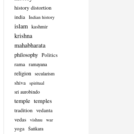
history distortion
india
Indian history
islam
kashmir
krishna
mahabharata
philosophy
Politics
rama
ramayana
religion
secularism
shiva
spiritual
sri aurobindo
temple
temples
tradition
vedanta
vedas
vishnu
war
yoga
Śaṅkara