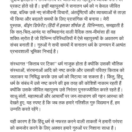
प्रकट होते रहे हैं। इन्हीं महापुरुषों ने सनातन धर्म को न केवल जीवित
रखा, बल्कि उसे नए संजीवनी विचारों, अंतर्दृष्टियों और व्याख्याओं से ताज़ा
भी किया और बदलते समयों के लिए प्रासंगिक भी बनाया। मेरी
पुस्तक,
बीइंग डिफेरेंट (
हिंदी में इसका शीर्षक है
,
विभिन्नता
)
, समझाती है
कि सत्-चित्-आनंद या सच्चिदानंद वाली वैदिक तत्व-मीमांसा ही वह
शक्ति-स्रोत है जो विभिन्न परिस्थितियों में ऐसे महापुरुषों के अवतरण को
संभव बनाती है। गुरुओं ने सभी समयों में सनातन धर्म के उन्नयन में अत्यंत
प्रभावशाली भूमिका निभाई है।
संस्थागत “किताब पर टिका” धर्म नाजुक होता है क्योंकि उसकी भौतिक
संस्थाओं, संरचनाओं आदि को नष्ट करके और उसकी पवित्र किताब को
जलाकर या निषिद्ध करके उस धर्म को मिटाया जा सकता है। किंतु, हिंदू
धर्म के संबंध में उसे नष्ट करने की इस तरह की कोशिशें नाकाम रहती हैं
क्योंकि उसके जीवित महापुरुष उसे निरंतर पुनरुज्जीवित करते रहते हैं।
साधु-संतों, महात्माओं और आचार्यों पर जन-साधारण की गहन आस्था को
देखते हुए, यह स्पष्ट है कि जब तक हमारे गतिशील गुरु विद्यमान हैं, हम
उन्नति करते रहेंगे।
यही कारण है कि हिंदू धर्म से नफरत करने वाली ताकतों ने हमारी परंपरा
को कमजोर करने के लिए अक्सर हमारे गुरुओं पर निशाना साधा है।